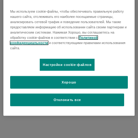
Мы используем cookie-файлы, чтобы обеспечивать правильную работу
нашего сайта, отслеживать его наиболее посещаемые страницы,
анализировать сетевой трафик и поведение пользователей. Мы также
предоставляем информацию об использовании сайта своим партнерам и
аналитическим системам. Нажимая Хорошо, вы соглашаетесь на
обработку cookie-файлов в соответствии с
Политикой
конфиденциальности
и соответствующими правилами использования
сайта.
Настройки cookie-файлов
Хорошо
Отклонить все