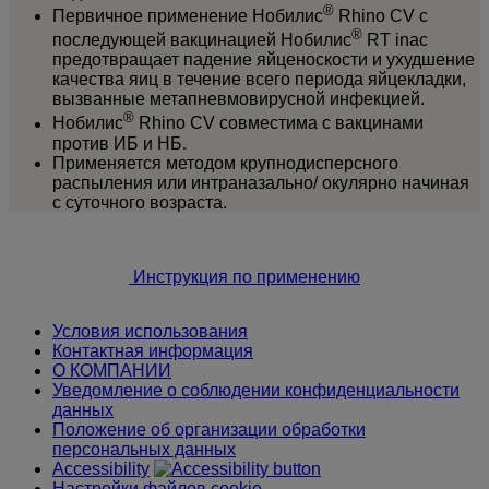
®
Первичное применение Нобилис
Rhino CV с
®
последующей вакцинацией Нобилис
RT inac
предотвращает падение яйценоскости и ухудшение
качества яиц в течение всего периода яйцекладки,
вызванные метапневмовирусной инфекцией.
®
Нобилис
Rhino CV совместима с вакцинами
против ИБ и НБ.
Применяется методом крупнодисперсного
распыления или интраназально/ окулярно начиная
с суточного возраста.
Инструкция по применению
Условия использования
Контактная информация
О КОМПАНИИ
Уведомление о соблюдении конфиденциальности
данных
Положение об организации обработки
персональных данных
Accessibility
Настройки файлов cookie