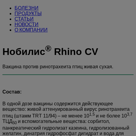
БОЛЕЗНИ
ПРОДУКТЫ
СТАТЬИ
НОВОСТИ
О КОМПАНИИ
®
Нобилис
Rhino CV
Вакцина против ринотрахеита птиц живая сухая.
Состав:
В одной дозе вакцины содержится действующее
вещество: живой аттенуированный вирус ринотрахеита
1,5
3,7
птиц (штамм TRT 11/94) – не менее 10
и не более 10
ТЦД
и вспомогательные вещества: сорбитол,
50
панкреатический гидролизат казеина, гидролизованный
желатин, динатрия гидрофосфат дигидрат и вода для