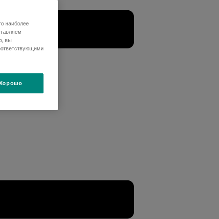
го наиболее
ставляем
о, вы
оответствующими
Хорошо