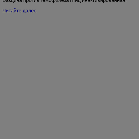
Вакцина против гемофилеза птиц инактивированная.
Читайте далее