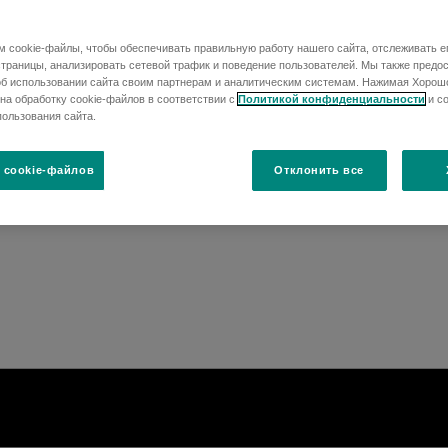
 cookie-файлы, чтобы обеспечивать правильную работу нашего сайта, отслеживать е
раницы, анализировать сетевой трафик и поведение пользователей. Мы также предо
б использовании сайта своим партнерам и аналитическим системам. Нажимая Хорош
на обработку cookie-файлов в соответствии с
Политикой конфиденциальности
и с
ользования сайта.
 cookie-файлов
Отклонить все