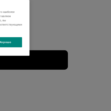
го наиболее
ставляем
о, вы
оответствующими
Хорошо