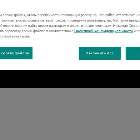
 cookie-файлы, чтобы обеспечивать правильную работу нашего сайта, отслеживать е
раницы, анализировать сетевой трафик и поведение пользователей. Мы также предо
б использовании сайта своим партнерам и аналитическим системам. Нажимая Хорош
на обработку cookie-файлов в соответствии с
Политикой конфиденциальности
и с
ользования сайта.
 cookie-файлов
Отклонить все